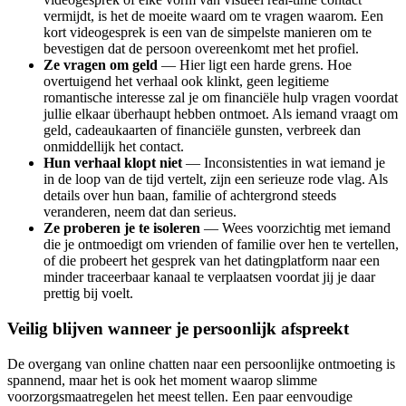
vermijdt, is het de moeite waard om te vragen waarom. Een
kort videogesprek is een van de simpelste manieren om te
bevestigen dat de persoon overeenkomt met het profiel.
Ze vragen om geld
— Hier ligt een harde grens. Hoe
overtuigend het verhaal ook klinkt, geen legitieme
romantische interesse zal je om financiële hulp vragen voordat
jullie elkaar überhaupt hebben ontmoet. Als iemand vraagt om
geld, cadeaukaarten of financiële gunsten, verbreek dan
onmiddellijk het contact.
Hun verhaal klopt niet
— Inconsistenties in wat iemand je
in de loop van de tijd vertelt, zijn een serieuze rode vlag. Als
details over hun baan, familie of achtergrond steeds
veranderen, neem dat dan serieus.
Ze proberen je te isoleren
— Wees voorzichtig met iemand
die je ontmoedigt om vrienden of familie over hen te vertellen,
of die probeert het gesprek van het datingplatform naar een
minder traceerbaar kanaal te verplaatsen voordat jij je daar
prettig bij voelt.
Veilig blijven wanneer je persoonlijk afspreekt
De overgang van online chatten naar een persoonlijke ontmoeting is
spannend, maar het is ook het moment waarop slimme
voorzorgsmaatregelen het meest tellen. Een paar eenvoudige