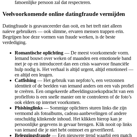
fatsoenlijke persoon zal dat respecteren.
Veelvoorkomende online datingfraude vermijden
Datingfraude is geavanceerder dan ooit, en het treft niet alleen
naïeve gebruikers — ook slimme, ervaren mensen trappen erin.
Begrijpen hoe deze vormen van fraude werken, is de beste
verdediging.
Romantische oplichting
— De meest voorkomende vorm.
Iemand bouwt over weken of maanden een emotionele band
met je op en introduceert dan een crisis waarvoor financiële
hulp nodig is. Het verhaal is altijd urgent, altijd emotioneel —
en altijd een leugen.
Catfishing
— Het gebruik van nepfoto’s, een verzonnen
identiteit of de beelden van iemand anders om een vals profiel
te creëren. Een omgekeerde afbeeldingszoekopdracht van een
profielfoto is een snelle manier om te controleren of de foto’s
ook elders op internet voorkomen.
Phishinglinks
— Sommige oplichters sturen links die zijn
vermomd als fotoalbums, cadeau-aanbevelingen of andere
onschuldig klinkende inhoud. Het klikken hierop kan je
persoonlijke gegevens in gevaar brengen. Klik nooit op links
van iemand die je niet hebt ontmoet en geverifieerd.
Beleggingsfraude
— Een nieuwere trend waarbij een match