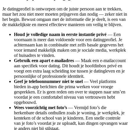
Je datingprofiel is ontworpen om de juiste persoon aan te trekken,
maar het zou niet meer moeten prijsgeven dan nodig — zeker niet in
het begin. Bewust omgaan met de informatie die je deelt, is een van
de makkelijkste en meest effectieve manieren om veilig te blijven.
Houd je volledige naam in eerste instantie privé
— Een
voornaam is meer dan voldoende voor een datingprofiel. Je
achternaam kan in combinatie met zelfs basale gegevens het
voor iemand makkelijk maken om je sociale media, werkplek
of huisadres te vinden.
Gebruik een apart e-mailadres
— Maak een e-mailaccount
aan specifiek voor dating. Dit houdt je hoofdinbox privé en
voegt een extra laag scheiding toe tussen je datingleven en je
persoonlijke of professionele identiteit.
Geef je telefoonnummer niet te snel
— Veel platforms
bieden in-app berichten die prima werken voor vroege
gesprekken. Er is geen reden om over te stappen naar sms’en
voordat je een comfortabel niveau van vertrouwen hebt
opgebouwd.
Wees voorzichtig met foto’s
— Vermijd foto’s die
herkenbare details onthullen zoals je woning, je werkplek, je
kenteken of de school van je kinderen. Een snelle controle
van je foto’s voordat je ze uploadt, kan dingen opvangen waar
je anders niet bij stilstaat.