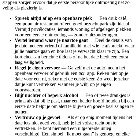
stappen zorgen ervoor dat je eerste persoonlijke ontmoeting net zo
veilig als plezierig is.
Spreek altijd af op een openbare plek
— Een druk café,
een populair restaurant of een goed bezocht park zijn ideaal.
Vermijd privélocaties, iemands woning of afgelegen plekken
voor een eerste ontmoeting — zonder uitzonderingen.
Vertel iemand waar je naartoe gaat
— Deel de details van
je date met een vriend of familielid: met wie je afspreekt, waar
jullie naartoe gaan en hoe laat je verwacht klaar te zijn. Een
kort check-in berichtje tijdens of na het date biedt een extra
laag veiligheid.
Regel je eigen vervoer
— Ga zelf met de auto, neem het
openbaar vervoer of gebruik een taxi-app. Reken niet op je
date voor een rit, zeker niet de eerste keer. Zo weet je zeker
dat je kunt vertrekken wanneer je wilt, op je eigen
voorwaarden.
Blijf nuchter of beperk alcohol
— Een of twee drankjes is
prima als dat bij je past, maar een helder hoofd houden bij een
eerste date helpt je om alert te blijven en goede beslissingen te
nemen.
Vertrouw op je gevoel
— Als er op enig moment tijdens het
date iets niet goed voelt, heb je het volste recht om te
vertrekken. Je bent niemand een uitgebreide uitleg
verschuldigd. Een simpel “Ik moet gaan” is genoeg, en elke