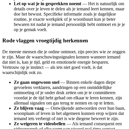
Let op wat je in gesprekken noemt
— Het is natuurlijk om
details over je leven te delen als je iemand leert kennen, maar
doe het bewust. Specifieke informatie zoals je dagelijkse
routine, je exacte werkplek of je woonbuurt kun je beter
bewaren tot nadat je iemand persoonlijk hebt ontmoet en je je
op je gemak voelt.
Rode vlaggen vroegtijdig herkennen
De meeste mensen die je online ontmoet, zijn precies wie ze zeggen
te zijn. Maar de waarschuwingssignalen kennen wanneer iemand
dat niet is, kan je tijd, geld en emotionele energie besparen.
Vertrouw op je instinct — als iets niet goed voelt, is dat
waarschijnlijk ook zo.
Ze gaan ongewoon snel
— Binnen enkele dagen diepe
gevoelens verklaren, aandringen op een onmiddellijke
ontmoeting of je onder druk zetten om je te committeren
voordat je de tijd hebt gehad om elkaar te leren kennen, zijn
allemaal signalen om gas terug te nemen en op te letten.
Ze blijven vaag
— Ontwijkende antwoorden over hun baan,
woonplaats of leven in het algemeen kunnen erop wijzen dat
iemand iets verbergt of niet is wie diegene beweert te zijn.
Ze weigeren te videobellen
— Als iemand consequent een
videogesprek of elke vorm van visueel real-time contact