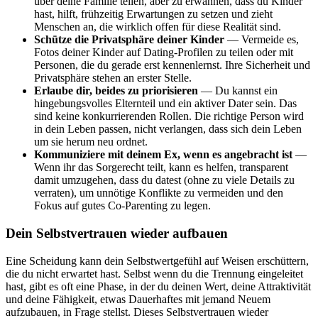
über deine Familie teilen, aber zu erwähnen, dass du Kinder
hast, hilft, frühzeitig Erwartungen zu setzen und zieht
Menschen an, die wirklich offen für diese Realität sind.
Schütze die Privatsphäre deiner Kinder
— Vermeide es,
Fotos deiner Kinder auf Dating-Profilen zu teilen oder mit
Personen, die du gerade erst kennenlernst. Ihre Sicherheit und
Privatsphäre stehen an erster Stelle.
Erlaube dir, beides zu priorisieren
— Du kannst ein
hingebungsvolles Elternteil und ein aktiver Dater sein. Das
sind keine konkurrierenden Rollen. Die richtige Person wird
in dein Leben passen, nicht verlangen, dass sich dein Leben
um sie herum neu ordnet.
Kommuniziere mit deinem Ex, wenn es angebracht ist
—
Wenn ihr das Sorgerecht teilt, kann es helfen, transparent
damit umzugehen, dass du datest (ohne zu viele Details zu
verraten), um unnötige Konflikte zu vermeiden und den
Fokus auf gutes Co-Parenting zu legen.
Dein Selbstvertrauen wieder aufbauen
Eine Scheidung kann dein Selbstwertgefühl auf Weisen erschüttern,
die du nicht erwartet hast. Selbst wenn du die Trennung eingeleitet
hast, gibt es oft eine Phase, in der du deinen Wert, deine Attraktivität
und deine Fähigkeit, etwas Dauerhaftes mit jemand Neuem
aufzubauen, in Frage stellst. Dieses Selbstvertrauen wieder