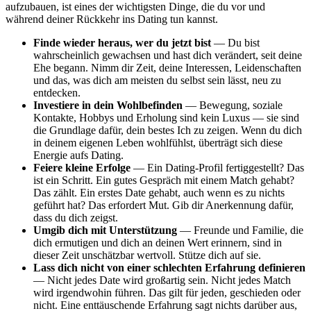
aufzubauen, ist eines der wichtigsten Dinge, die du vor und
während deiner Rückkehr ins Dating tun kannst.
Finde wieder heraus, wer du jetzt bist
— Du bist
wahrscheinlich gewachsen und hast dich verändert, seit deine
Ehe begann. Nimm dir Zeit, deine Interessen, Leidenschaften
und das, was dich am meisten du selbst sein lässt, neu zu
entdecken.
Investiere in dein Wohlbefinden
— Bewegung, soziale
Kontakte, Hobbys und Erholung sind kein Luxus — sie sind
die Grundlage dafür, dein bestes Ich zu zeigen. Wenn du dich
in deinem eigenen Leben wohlfühlst, überträgt sich diese
Energie aufs Dating.
Feiere kleine Erfolge
— Ein Dating-Profil fertiggestellt? Das
ist ein Schritt. Ein gutes Gespräch mit einem Match gehabt?
Das zählt. Ein erstes Date gehabt, auch wenn es zu nichts
geführt hat? Das erfordert Mut. Gib dir Anerkennung dafür,
dass du dich zeigst.
Umgib dich mit Unterstützung
— Freunde und Familie, die
dich ermutigen und dich an deinen Wert erinnern, sind in
dieser Zeit unschätzbar wertvoll. Stütze dich auf sie.
Lass dich nicht von einer schlechten Erfahrung definieren
— Nicht jedes Date wird großartig sein. Nicht jedes Match
wird irgendwohin führen. Das gilt für jeden, geschieden oder
nicht. Eine enttäuschende Erfahrung sagt nichts darüber aus,