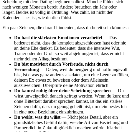
Scheidung mit dem Dating beginnen solltest. Manche fühlen sich
nach wenigen Monaten bereit. Andere brauchen ein Jahr oder
länger. Beides ist völlig in Ordnung. Was zählt, ist nicht der
Kalender — es ist, wie du dich fühlst.
Ein paar Zeichen, die darauf hindeuten, dass du bereit sein könntest:
Du hast die stärksten Emotionen verarbeitet
— Das
bedeutet nicht, dass du komplett abgeschlossen hast oder nie
an deine Ehe denkst. Es bedeutet, dass die intensive Wut,
Trauer oder der Groll so weit abgeklungen ist, dass er nicht
mehr deinen Alltag bestimmt.
Du bist motiviert durch Vorfreude, nicht durch
Vermeidung
— Daten, weil du neugierig und hoffnungsvoll
bist, ist etwas ganz anderes als daten, um eine Leere zu füllen,
deinem Ex etwas zu beweisen oder dem Alleinsein
auszuweichen. Überprüfe deine Motivation ehrlich.
Du kannst ruhig über deine Scheidung sprechen
— Du
wirst unweigerlich danach gefragt werden. Wenn du kurz und
ohne Bitterkeit darüber sprechen kannst, ist das ein starkes
Zeichen dafür, dass du genug geheilt bist, um dein bestes Ich
in eine neue Beziehung einzubringen.
Du weißt, was du willst
— Nicht jedes Detail, aber ein
grundsätzliches Gefühl dafür, welche Art von Beziehung und
Partner dich in Zukunft glücklich machen würde. Klarheit