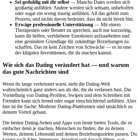
Sei geduldig mit dir selbst
— Manche Dates werden sich
großartig anfühlen. Andere werden sich seltsam, unbeholfen
oder sogar ein wenig traurig anfühlen. All das gehört zum
Prozess, und nichts davon bedeutet, dass du nicht bereit bist.
Erwäge professionelle Unterstützung
— Mit einem
Therapeuten oder Berater zu sprechen, auch nur kurzzeitig,
kann dir helfen, verbliebene Emotionen aufzuarbeiten und
eine gesündere Grundlage für zukünftige Beziehungen zu
schaffen. Das ist kein Zeichen von Schwäche — es ist eine
der klügsten Investitionen, die du machen kannst.
Wie sich das Dating verändert hat — und warum
das gute Nachrichten sind
Wenn du lange verheiratet warst, sieht die Dating-Welt
wahrscheinlich ganz anders aus als die, die du verlassen hast. Die
Vorstellung von Dating-Profilen, Swipen und dem Schreiben mit
Fremden kann sich fremd oder sogar einschüchternd anfühlen. Aber
hier ist die Sache: Moderne Dating-Plattformen sind tatsächlich zu
deinem Vorteil gebaut.
Die besten Dating-Seiten und Apps von heute bieten Tools, die es
einfacher denn je machen, Menschen zu finden, die zu deinen
Werten, deinem Lebensstil und deinen Beziehungszielen passen. Du
kannst nach Alter, Interessen, Standort und danach filtern, was