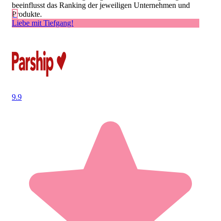
beeinflusst das Ranking der jeweiligen Unternehmen und
Produkte.
1
Liebe mit Tiefgang!
9.9